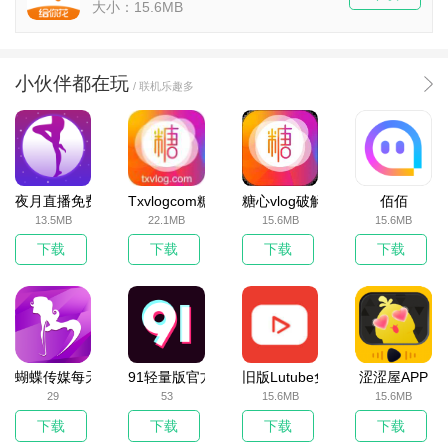
大小：15.6MB
小伙伴都在玩
/ 联机乐趣多
夜月直播免费下载
Txvlogcom糖心官网版
糖心vlog破解版
佰佰
13.5MB
22.1MB
15.6MB
15.6MB
下载
下载
下载
下载
蝴蝶传媒每天免费一次观看v1.0
91轻量版官方版免费v5.9.8
旧版Lutube免费看污App下载
涩涩屋APP
29
53
15.6MB
15.6MB
下载
下载
下载
下载