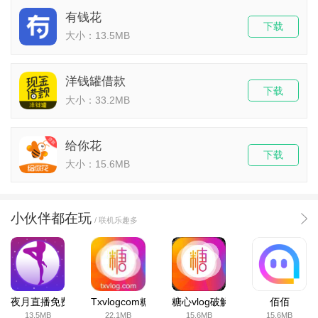
有钱花
下载
大小：13.5MB
洋钱罐借款
下载
大小：33.2MB
给你花
下载
大小：15.6MB
小伙伴都在玩
/ 联机乐趣多
夜月直播免费下载
Txvlogcom糖心官网版
糖心vlog破解版
佰佰
13.5MB
22.1MB
15.6MB
15.6MB