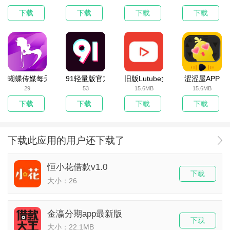
下载
下载
下载
下载
蝴蝶传媒每天免费一次观看v1.0
91轻量版官方版免费v5.9.8
旧版Lutube免费看污App下载
涩涩屋APP
29
53
15.6MB
15.6MB
下载
下载
下载
下载
下载此应用的用户还下载了
恒小花借款v1.0
下载
大小：26
金瀛分期app最新版
下载
大小：22.1MB