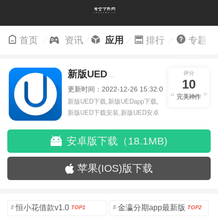
首页
资讯
应用
排行
专题
新版UED
评分
10
更新时间：2022-12-26 15:32:00
完美神作
新版UED下载,新版UEDapp下载,
新版UED下载安装,新版UED安卓
版
安卓版下载（18.1MB)
苹果(IOS)版下载
恒小花借款v1.0
金瀛分期app最新版
#
#
TOP1
TOP2