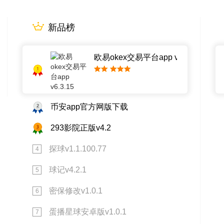
新品榜
欧易okex交易平台app v6.3.15
1
2
币安app官方网版下载
3
293影院正版v4.2
探球v1.1.100.77
4
球记v4.2.1
5
密保修改v1.0.1
6
蛋播星球安卓版v1.0.1
7