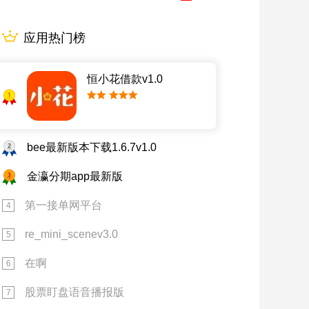
应用热门榜
恒小花借款v1.0
1
2
bee最新版本下载1.6.7v1.0
3
金瀛分期app最新版
第一接单网平台
4
re_mini_scenev3.0
5
在啊
6
股票盯盘语音播报版
7